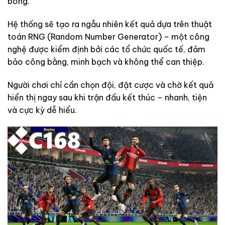
bóng.
Hệ thống sẽ tạo ra ngẫu nhiên kết quả dựa trên thuật
toán RNG (Random Number Generator) – một công
nghệ được kiểm định bởi các tổ chức quốc tế, đảm
bảo công bằng, minh bạch và không thể can thiệp.
Người chơi chỉ cần chọn đội, đặt cược và chờ kết quả
hiển thị ngay sau khi trận đấu kết thúc – nhanh, tiện
và cực kỳ dễ hiểu.