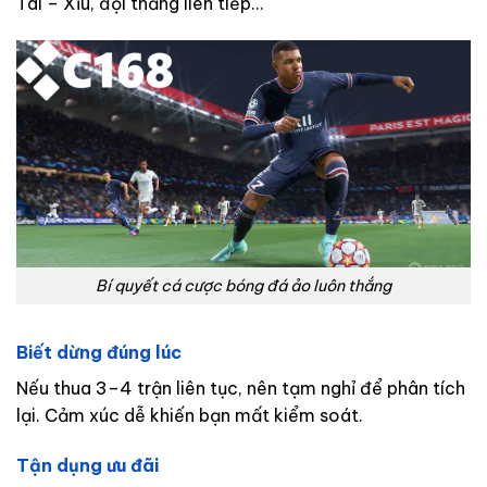
Tài – Xỉu, đội thắng liên tiếp…
Bí quyết cá cược bóng đá ảo luôn thắng
Biết dừng đúng lúc
Nếu thua 3–4 trận liên tục, nên tạm nghỉ để phân tích
lại. Cảm xúc dễ khiến bạn mất kiểm soát.
Tận dụng ưu đãi