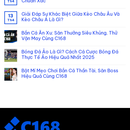
Chuẩn Xác
Th4
Giải Đáp Sự Khác Biệt Giữa Kèo Châu Âu Và
13
Kèo Châu Á Là Gì?
Th4
Bắn Cá Ăn Xu: Săn Thưởng Siêu Khủng, Thử
Vận May Cùng C168
Bóng Đá Ảo Là Gì? Cách Cá Cược Bóng Đá
Thực Tế Ảo Hiệu Quả Nhất 2025
Bật Mí Mẹo Chơi Bắn Cá Thần Tài, Săn Boss
Hiệu Quả Cùng C168