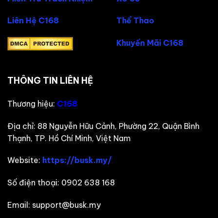
Liên Hệ C168
Thể Thao
Khuyến Mãi C168
THÔNG TIN LIÊN HỆ
Thương hiệu:
C168
Địa chỉ:
88 Nguyễn Hữu Cảnh, Phường 22, Quận Bình
Thạnh, TP. Hồ Chí Minh, Việt Nam
Website:
https://busk.my/
Số điện thoại:
0902 638 168
Email:
support@busk.my