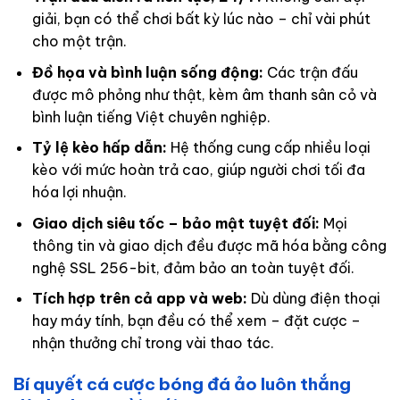
giải, bạn có thể chơi bất kỳ lúc nào – chỉ vài phút
cho một trận.
Đồ họa và bình luận sống động:
Các trận đấu
được mô phỏng như thật, kèm âm thanh sân cỏ và
bình luận tiếng Việt chuyên nghiệp.
Tỷ lệ kèo hấp dẫn:
Hệ thống cung cấp nhiều loại
kèo với mức hoàn trả cao, giúp người chơi tối đa
hóa lợi nhuận.
Giao dịch siêu tốc – bảo mật tuyệt đối:
Mọi
thông tin và giao dịch đều được mã hóa bằng công
nghệ SSL 256-bit, đảm bảo an toàn tuyệt đối.
Tích hợp trên cả app và web:
Dù dùng điện thoại
hay máy tính, bạn đều có thể xem – đặt cược –
nhận thưởng chỉ trong vài thao tác.
Bí quyết cá cược bóng đá ảo luôn thắng