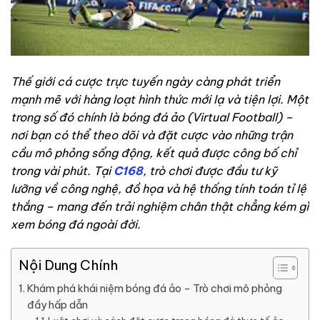
Thế giới cá cược trực tuyến ngày càng phát triển
mạnh mẽ với hàng loạt hình thức mới lạ và tiện lợi. Một
trong số đó chính là bóng đá ảo (Virtual Football) –
nơi bạn có thể theo dõi và đặt cược vào những trận
cầu mô phỏng sống động, kết quả được công bố chỉ
trong vài phút. Tại
C168
, trò chơi được đầu tư kỹ
lưỡng về công nghệ, đồ họa và hệ thống tính toán tỉ lệ
thắng – mang đến trải nghiệm chân thật chẳng kém gì
xem bóng đá ngoài đời.
Nội Dung Chính
Khám phá khái niệm bóng đá ảo – Trò chơi mô phỏng
đầy hấp dẫn