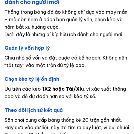
dành cho người mới
Thắng trong bóng đá ảo không chỉ dựa vào may mắn
– mà còn nằm ở cách bạn quản lý vốn, chọn kèo và
nắm bắt xu hướng cược.
Dưới đây là những bí kíp hữu ích dành cho người mới:
Quản lý vốn hợp lý
Chia nhỏ số vốn và đặt cược có kế hoạch. Không nên
“tất tay” vào một trận dù tỷ lệ cao.
Chọn kèo tỷ lệ ổn định
Ưu tiên các kèo
1X2 hoặc Tài/Xỉu
, vì xác suất thắng
cao và dễ dự đoán hơn so với kèo tỷ số.
Theo dõi lịch sử kết quả
Sân chơi cung cấp bảng thống kê 20 trận gần nhất.
Hãy dựa vào dữ liệu này để tìm ra quy luật, ví dụ: chuỗi