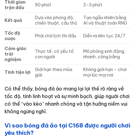
Thời gian
90 phút
2–3 phút
trận đấu
Dựa vào phong độ,
Tạo ngẫu nhiên bằng
Kết quả
chiến thuật, cầu thủ
AI và thuật toán RNG
Tốc độ
Phải chờ lịch thi đấu
Diễn ra liên tục 24/7
cược
Cảm giác
Thực tế, có yếu tố
Mô phỏng sinh động,
trải
con người
nhanh, công bằng
nghiệm
Giới hạn theo mùa
Không giới hạn – chơi
Tính tiện lợi
giải
mọi lúc mọi nơi
Có thể thấy, bóng đá ảo mang lại lợi thế rõ ràng về
tốc độ, tính linh hoạt và sự minh bạch, giúp người chơi
có thể “vào kèo” nhanh chóng và tận hưởng niềm vui
không ngừng nghỉ.
Vì sao bóng đá ảo tại C168 được người chơi
yêu thích?