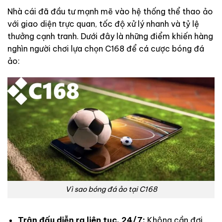
Nhà cái đã đầu tư mạnh mẽ vào hệ thống thể thao ảo
với giao diện trực quan, tốc độ xử lý nhanh và tỷ lệ
thưởng cạnh tranh. Dưới đây là những điểm khiến hàng
nghìn người chơi lựa chọn C168 để cá cược bóng đá
ảo:
Vì sao bóng đá ảo tại C168
Trận đấu diễn ra liên tục, 24/7:
Không cần đợi