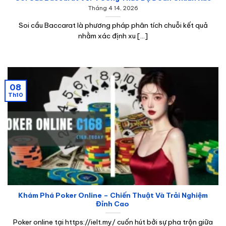
Tháng 4 14, 2026
Soi cầu Baccarat là phương pháp phân tích chuỗi kết quả
nhằm xác định xu [...]
08
Th10
Khám Phá Poker Online – Chiến Thuật Và Trải Nghiệm
Đỉnh Cao
Poker online tại https://ielt.my/ cuốn hút bởi sự pha trộn giữa