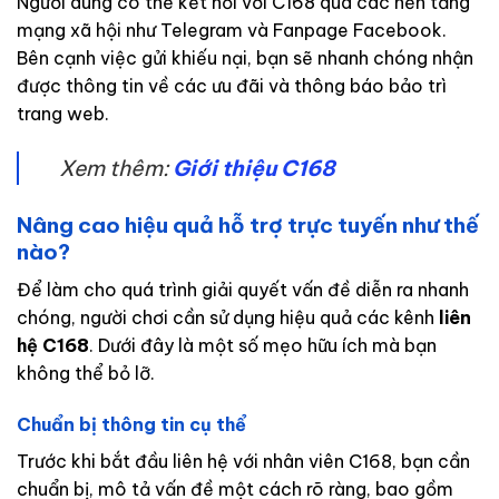
Người dùng có thể kết nối với C168 qua các nền tảng
mạng xã hội như Telegram và Fanpage Facebook.
Bên cạnh việc gửi khiếu nại, bạn sẽ nhanh chóng nhận
được thông tin về các ưu đãi và thông báo bảo trì
trang web.
Xem thêm:
Giới thiệu C168
Nâng cao hiệu quả hỗ trợ trực tuyến như thế
nào?
Để làm cho quá trình giải quyết vấn đề diễn ra nhanh
chóng, người chơi cần sử dụng hiệu quả các kênh
liên
hệ C168
. Dưới đây là một số mẹo hữu ích mà bạn
không thể bỏ lỡ.
Chuẩn bị thông tin cụ thể
Trước khi bắt đầu liên hệ với nhân viên C168, bạn cần
chuẩn bị, mô tả vấn đề một cách rõ ràng, bao gồm