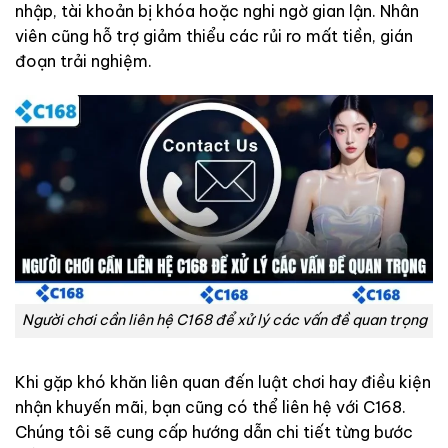
nhập, tài khoản bị khóa hoặc nghi ngờ gian lận. Nhân
viên cũng hỗ trợ giảm thiểu các rủi ro mất tiền, gián
đoạn trải nghiệm.
Người chơi cần liên hệ C168 để xử lý các vấn đề quan trọng
Khi gặp khó khăn liên quan đến luật chơi hay điều kiện
nhận khuyến mãi, bạn cũng có thể liên hệ với C168.
Chúng tôi sẽ cung cấp hướng dẫn chi tiết từng bước