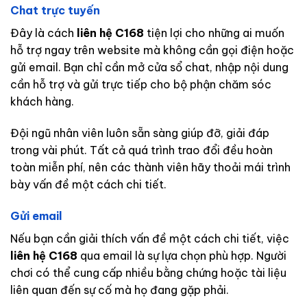
Chat trực tuyến
Đây là cách
liên hệ C168
tiện lợi cho những ai muốn
hỗ trợ ngay trên website mà không cần gọi điện hoặc
gửi email. Bạn chỉ cần mở cửa sổ chat, nhập nội dung
cần hỗ trợ và gửi trực tiếp cho bộ phận chăm sóc
khách hàng.
Đội ngũ nhân viên luôn sẵn sàng giúp đỡ, giải đáp
trong vài phút. Tất cả quá trình trao đổi đều hoàn
toàn miễn phí, nên các thành viên hãy thoải mái trình
bày vấn đề một cách chi tiết.
Gửi email
Nếu bạn cần giải thích vấn đề một cách chi tiết, việc
liên hệ C168
qua email là sự lựa chọn phù hợp. Người
chơi có thể cung cấp nhiều bằng chứng hoặc tài liệu
liên quan đến sự cố mà họ đang gặp phải.