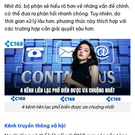
Nhờ đó, bộ phận sẽ hiểu rõ hơn về những vấn đề chính,
có thể đưa ra phản hồi nhanh chóng. Tuy nhiên, do
thời gian xử lý lâu hơn, phương thức này thích hợp với
các trường hợp cần giải quyết sâu hơn.
4 kênh liên lạc phổ biến được ưa chuộng nhất
Kênh truyền thông xã hội