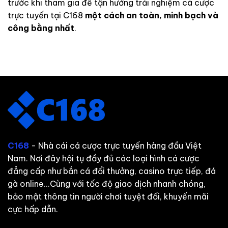
trước khi tham gia để tận hưởng trải nghiệm cá cược
trực tuyến tại C168
một cách an toàn, minh bạch và
công bằng nhất
.
C168
- Nhà cái cá cược trực tuyến hàng đầu Việt
Nam. Nơi đây hội tụ đầy đủ các loại hình cá cược
đẳng cấp như bắn cá đổi thưởng, casino trực tiếp, đá
gà online...Cùng với tốc độ giao dịch nhanh chóng,
bảo mật thông tin người chơi tuyệt đối, khuyến mãi
cực hấp dẫn.