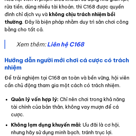
rửa tiền, dùng nhiều tài khoản, thì C168 được quyền
đình chỉ dịch vụ và
không chịu trách nhiệm bồi
thường
. Đây là biện pháp nhằm duy trì sân chơi công
bằng cho tất cả.
Xem thêm:
Liên hệ C168
Hướng dẫn người mới chơi cá cược có trách
nhiệm
Để trải nghiệm tại C168 an toàn và bền vững, hội viên
cần chủ động tham gia một cách có trách nhiệm.
Quản lý vốn hợp lý:
Chỉ nên chơi trong khả năng
tài chính của bản thân, không vay mượn để cá
cược.
Không lạm dụng khuyến mãi:
Ưu đãi là cơ hội,
nhưng hãy sử dụng minh bạch, tránh trục lợi.