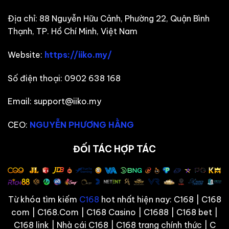
Địa chỉ:
88 Nguyễn Hữu Cảnh, Phường 22, Quận Bình
Thạnh, TP. Hồ Chí Minh, Việt Nam
Website:
https://iiko.my/
Số điện thoại:
0902 638 168
Email:
support@iiko.my
CEO:
NGUYỄN PHƯƠNG HẰNG
ĐỐI TÁC HỢP TÁC
Từ khóa tìm kiếm
C168
hot nhất hiện nay: C168 | C168
com | C168.Com | C168 Casino | C1688 | C168 bet |
C168 link | Nhà cái C168 | C168 trang chính thức | C