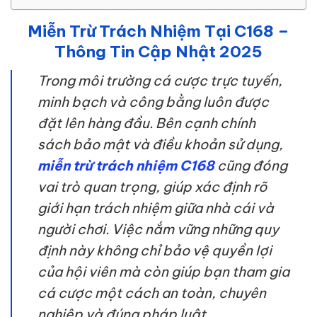
Miễn Trừ Trách Nhiệm Tại C168 –
Thông Tin Cập Nhật 2025
Trong môi trường cá cược trực tuyến,
minh bạch và công bằng luôn được
đặt lên hàng đầu. Bên cạnh chính
sách bảo mật và điều khoản sử dụng,
miễn trừ trách nhiệm C168
cũng đóng
vai trò quan trọng, giúp xác định rõ
giới hạn trách nhiệm giữa nhà cái và
người chơi. Việc nắm vững những quy
định này không chỉ bảo vệ quyền lợi
của hội viên mà còn giúp bạn tham gia
cá cược một cách an toàn, chuyên
nghiệp và đúng pháp luật.