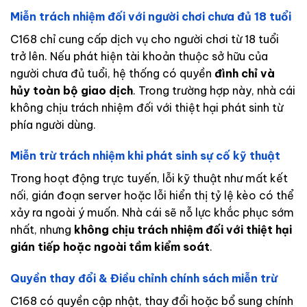
Miễn trách nhiệm đối với người chơi chưa đủ 18 tuổi
C168 chỉ cung cấp dịch vụ cho người chơi từ 18 tuổi
trở lên. Nếu phát hiện tài khoản thuộc sở hữu của
người chưa đủ tuổi, hệ thống có quyền
đình chỉ và
hủy toàn bộ giao dịch
. Trong trường hợp này, nhà cái
không chịu trách nhiệm đối với thiệt hại phát sinh từ
phía người dùng.
Miễn trừ trách nhiệm khi phát sinh sự cố kỹ thuật
Trong hoạt động trực tuyến, lỗi kỹ thuật như mất kết
nối, gián đoạn server hoặc lỗi hiển thị tỷ lệ kèo có thể
xảy ra ngoài ý muốn. Nhà cái sẽ nỗ lực khắc phục sớm
nhất, nhưng
không chịu trách nhiệm đối với thiệt hại
gián tiếp hoặc ngoài tầm kiểm soát
.
Quyền thay đổi & Điều chỉnh chính sách miễn trừ
C168 có quyền cập nhật, thay đổi hoặc bổ sung chính