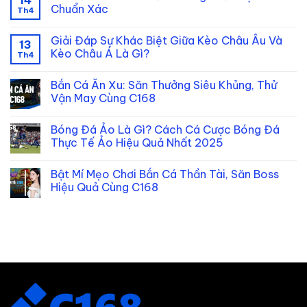
Chuẩn Xác
Th4
Giải Đáp Sự Khác Biệt Giữa Kèo Châu Âu Và
13
Kèo Châu Á Là Gì?
Th4
Bắn Cá Ăn Xu: Săn Thưởng Siêu Khủng, Thử
Vận May Cùng C168
Bóng Đá Ảo Là Gì? Cách Cá Cược Bóng Đá
Thực Tế Ảo Hiệu Quả Nhất 2025
Bật Mí Mẹo Chơi Bắn Cá Thần Tài, Săn Boss
Hiệu Quả Cùng C168