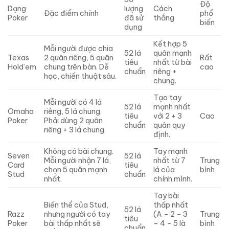
Độ
Dạng
lượng
Cách
Đặc điểm chính
phổ
Poker
đã sử
thắng
biến
dụng
Kết hợp 5
Mỗi người được chia
52 lá
quân mạnh
Texas
2 quân riêng, 5 quân
Rất
tiêu
nhất từ bài
Hold’em
chung trên bàn. Dễ
cao
chuẩn
riêng +
học, chiến thuật sâu.
chung.
Tạo tay
Mỗi người có 4 lá
52 lá
mạnh nhất
Omaha
riêng, 5 lá chung.
tiêu
với 2 + 3
Cao
Poker
Phải dùng 2 quân
chuẩn
quân quy
riêng + 3 lá chung.
định.
Không có bài chung.
Tay mạnh
Seven
52 lá
Mỗi người nhận 7 lá,
nhất từ 7
Trung
Card
tiêu
chọn 5 quân mạnh
lá của
bình
Stud
chuẩn
nhất.
chính mình.
Tay bài
Biến thể của Stud,
thấp nhất
52 lá
Razz
nhưng người có tay
(A – 2 – 3
Trung
tiêu
Poker
bài thấp nhất sẽ
– 4 – 5 là
bình
chuẩn