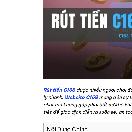
Rút tiền C168
được nhiều người chơi đá
lý nhanh.
Website C168
mang đến sự tiệ
phút mà không gặp phải bất cứ khó khă
tiết để giao dịch diễn ra suôn sẻ, an t
Nội Dung Chính