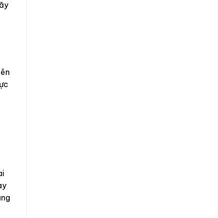
hãy
tên
hực
ai
ay
àng