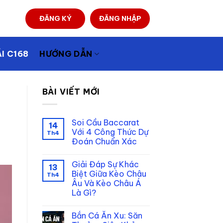
ĐĂNG KÝ
ĐĂNG NHẬP
I C168
HƯỚNG DẪN
BÀI VIẾT MỚI
Soi Cầu Baccarat
14
Với 4 Công Thức Dự
Th4
Đoán Chuẩn Xác
Giải Đáp Sự Khác
13
Biệt Giữa Kèo Châu
Th4
Âu Và Kèo Châu Á
Là Gì?
Bắn Cá Ăn Xu: Săn