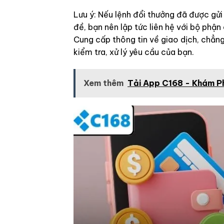
Lưu ý: Nếu lệnh đổi thưởng đã được gửi
đề, bạn nên lập tức liên hệ với bộ phậ
Cung cấp thông tin về giao dịch, chẳng
kiểm tra, xử lý yêu cầu của bạn.
Xem thêm
Tải App C168 - Khám Ph