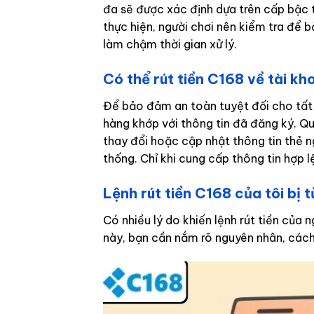
đa sẽ được xác định dựa trên cấp bậc t
thực hiện, người chơi nên kiểm tra để
làm chậm thời gian xử lý.
Có thể rút tiền C168 về tài 
Để bảo đảm an toàn tuyệt đối cho tất c
hàng khớp với thông tin đã đăng ký. Qu
thay đổi hoặc cập nhật thông tin thẻ 
thống. Chỉ khi cung cấp thông tin hợp lệ
Lệnh rút tiền C168 của tôi bị từ
Có nhiều lý do khiến lệnh rút tiền của
này, bạn cần nắm rõ nguyên nhân, cách 