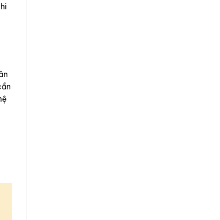
hi
gân
cần
hệ