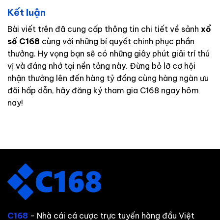
Kết luận
Bài viết trên đã cung cấp thông tin chi tiết về sảnh
xổ
số C168
cùng với những bí quyết chinh phục phần
thưởng. Hy vọng bạn sẽ có những giây phút giải trí thú
vị và đáng nhớ tại nền tảng này. Đừng bỏ lỡ cơ hội
nhận thưởng lên đến hàng tỷ đồng cùng hàng ngàn ưu
đãi hấp dẫn, hãy đăng ký tham gia C168 ngay hôm
nay!
C168
- Nhà cái cá cược trực tuyến hàng đầu Việt