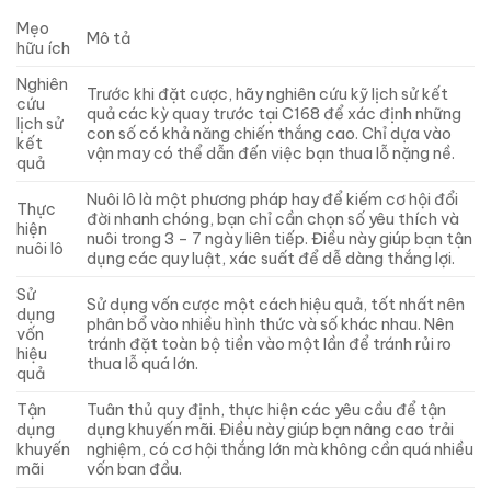
Mẹo
Mô tả
hữu ích
Nghiên
Trước khi đặt cược, hãy nghiên cứu kỹ lịch sử kết
cứu
quả các kỳ quay trước tại C168 để xác định những
lịch sử
con số có khả năng chiến thắng cao. Chỉ dựa vào
kết
vận may có thể dẫn đến việc bạn thua lỗ nặng nề.
quả
Nuôi lô là một phương pháp hay để kiếm cơ hội đổi
Thực
đời nhanh chóng, bạn chỉ cần chọn số yêu thích và
hiện
nuôi trong 3 – 7 ngày liên tiếp. Điều này giúp bạn tận
nuôi lô
dụng các quy luật, xác suất để dễ dàng thắng lợi.
Sử
Sử dụng vốn cược một cách hiệu quả, tốt nhất nên
dụng
phân bổ vào nhiều hình thức và số khác nhau. Nên
vốn
tránh đặt toàn bộ tiền vào một lần để tránh rủi ro
hiệu
thua lỗ quá lớn.
quả
Tận
Tuân thủ quy định, thực hiện các yêu cầu để tận
dụng
dụng khuyến mãi. Điều này giúp bạn nâng cao trải
khuyến
nghiệm, có cơ hội thắng lớn mà không cần quá nhiều
mãi
vốn ban đầu.