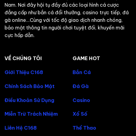
Nam. Nơi đây hội tụ đầy đủ các loại hình cá cược
đẳng cấp như bắn cá đổi thưởng, casino trực tiếp, đá
gà online...Cùng với tốc độ giao dịch nhanh chóng,
bảo mật thông tin người chơi tuyệt đối, khuyến mãi
cực hấp dẫn.
VỀ CHÚNG TÔI
GAME HOT
Giới Thiệu C168
Bắn Cá
Chính Sách Bảo Mật
Đá Gà
Điều Khoản Sử Dụng
Casino
Miễn Trừ Trách Nhiệm
Xổ Số
Liên Hệ C168
Thể Thao