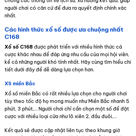
chóng các thông tin về lịch sử, xu hướng kết quả, giúp
người chơi có căn cứ để đưa ra quyết định chính xác
nhất.
Các hình thức xổ số được ưa chuộng nhất
C168
Xổ số C168
được phát triển với nhiều hình thức cá
cược khác nhau để đáp ứng nhu cầu của mọi hội viên,
kể cả những người khó tính nhất. Hãy cùng tìm hiểu chi
tiết dưới đây để dễ dàng lựa chọn hơn.
XS miền Bắc
Xổ số miền Bắc có rất nhiều lựa chọn cho người chơi
tùy theo tốc độ họ mong muốn như Miền Bắc nhanh 5
phút, 3 phút,… Người chơi chỉ cần chọn một số để đặt
cược với nhiều loại cửa như lô xiên 2, đầu đuôi,…
Kết quả sẽ được cập nhật liên tục theo khung giờ